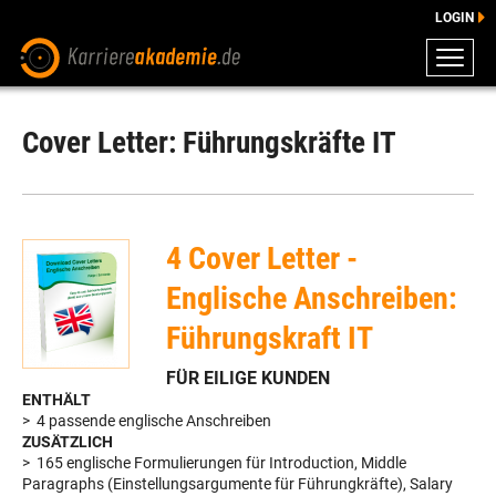
LOGIN
ZEUGNISSE
DOWNLOADS
Cover Letter: Führungskräfte IT
ENGLISCHE DOWNLOADS
E-LEARNING
FAQ
4 Cover Letter -
BERATUNG
Englische Anschreiben:
Führungskraft IT
FÜR EILIGE KUNDEN
ENTHÄLT
> 4 passende englische Anschreiben
ZUSÄTZLICH
> 165 englische Formulierungen für Introduction, Middle
Paragraphs (Einstellungsargumente für Führungkräfte), Salary