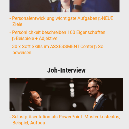
Personalentwicklung wichtigste Aufgaben ▷NEUE
Ziele
Persönlichkeit beschreiben 100 Eigenschaften
▷Beispiele + Adjektive
30 x Soft Skills im ASSESSMENT-Center ▷So
beweisen!
Job-Interview
Selbstpräsentation als PowerPoint: Muster kostenlos,
Beispiel, Aufbau