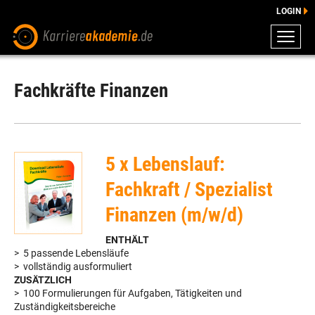
LOGIN
ZEUGNISSE
DOWNLOADS
Fachkräfte Finanzen
ENGLISCHE DOWNLOADS
E-LEARNING
FAQ
5 x Lebenslauf:
BERATUNG
Fachkraft / Spezialist
Finanzen (m/w/d)
ENTHÄLT
> 5 passende Lebensläufe
> vollständig ausformuliert
ZUSÄTZLICH
> 100 Formulierungen für Aufgaben, Tätigkeiten und
Zuständigkeitsbereiche