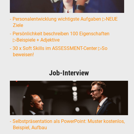
Personalentwicklung wichtigste Aufgaben ▷NEUE
Ziele
Persönlichkeit beschreiben 100 Eigenschaften
▷Beispiele + Adjektive
30 x Soft Skills im ASSESSMENT-Center ▷So
beweisen!
Job-Interview
Selbstpräsentation als PowerPoint: Muster kostenlos,
Beispiel, Aufbau