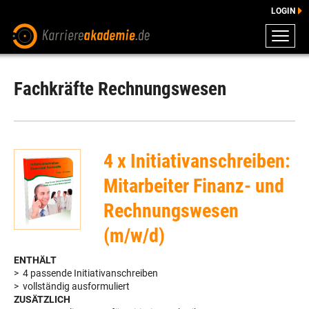
LOGIN
ZEUGNISSE
DOWNLOADS
Fachkräfte Rechnungswesen
ENGLISCHE DOWNLOADS
E-LEARNING
FAQ
4 x Initiativanschreiben:
BERATUNG
Mitarbeiter Finanz- und
Rechnungswesen
(m/w/d)
ENTHÄLT
> 4 passende Initiativanschreiben
> vollständig ausformuliert
ZUSÄTZLICH