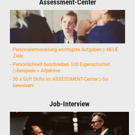
Assessment-Center
Personalentwicklung wichtigste Aufgaben ▷NEUE
Ziele
Persönlichkeit beschreiben 100 Eigenschaften
▷Beispiele + Adjektive
30 x Soft Skills im ASSESSMENT-Center ▷So
beweisen!
Job-Interview