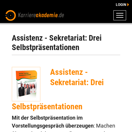
LOGIN
ZEUGNISSE
DOWNLOADS
Assistenz - Sekretariat: Drei
ENGLISCHE DOWNLOADS
Selbstpräsentationen
E-LEARNING
FAQ
Assistenz -
BERATUNG
Sekretariat: Drei
Selbstpräsentationen
Mit der Selbstpräsentation im
Vorstellungsgespräch überzeugen
: Machen