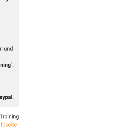
n und
ning
",
aypal
.
Training
lfeseite