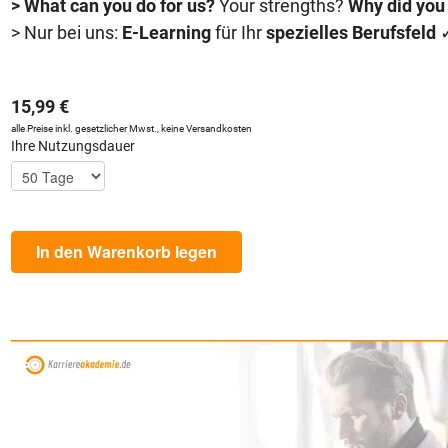
> What can you do for us?
Your strengths?
Why did you
> Nur bei uns:
E-Learning
für Ihr
spezielles Berufsfeld
15,99 €
alle Preise inkl. gesetzlicher Mwst., keine Versandkosten
Ihre Nutzungsdauer
In den Warenkorb legen