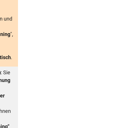
n und
ning
",
tisch
.
)
: Sie
nung
er
Ihnen
ing"