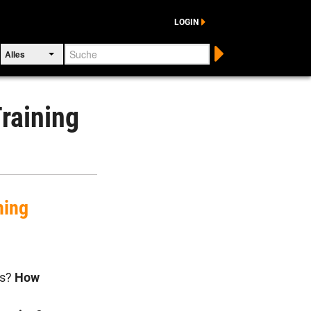
LOGIN
Suche
Alles
raining
ning
ss?
How