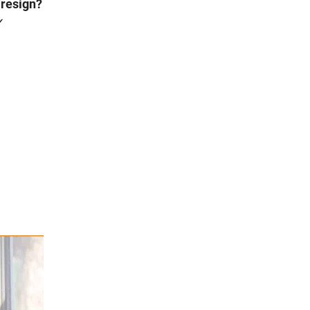
 resign?
✓