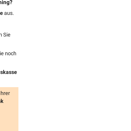
ning?
ge
aus.
n Sie
ie noch
skasse
Ihrer
nk