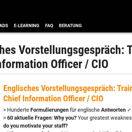
ADS
E-LEARNING
FAQ
BERATUNG
hes Vorstellungsgespräch: T
nformation Officer / CIO
Englisches Vorstellungsgespräch: Trai
Chief Information Officer / CIO
> Hunderte
Formulierungen
für englische
Antworten
✓
>
60 aktuelle Fragen
:
Why you?
Your greatest weakne
do you motivate your staff?