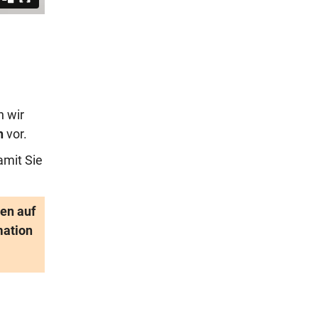
n wir
h
vor.
amit Sie
en auf
mation