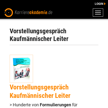
LOGIN
ZEUGNISSE
DOWNLOADS
Vorstellungsgespräch
ENGLISCHE DOWNLOADS
Kaufmännischer Leiter
E-LEARNING
FAQ
BERATUNG
Vorstellungsgespräch
Kaufmännischer Leiter
> Hunderte von
Formulierungen
für