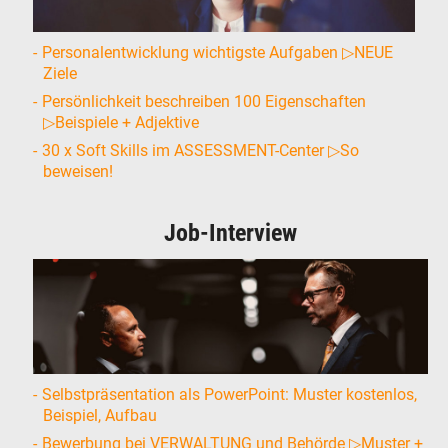
Personalentwicklung wichtigste Aufgaben ▷NEUE
Ziele
Persönlichkeit beschreiben 100 Eigenschaften
▷Beispiele + Adjektive
30 x Soft Skills im ASSESSMENT-Center ▷So
beweisen!
Job-Interview
Selbstpräsentation als PowerPoint: Muster kostenlos,
Beispiel, Aufbau
Bewerbung bei VERWALTUNG und Behörde ▷Muster +