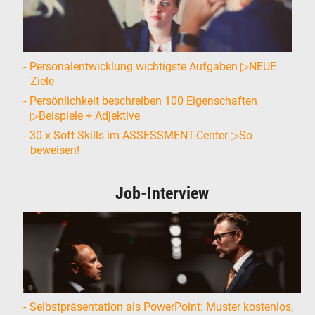
Personalentwicklung wichtigste Aufgaben ▷NEUE
Ziele
Persönlichkeit beschreiben 100 Eigenschaften
▷Beispiele + Adjektive
30 x Soft Skills im ASSESSMENT-Center ▷So
beweisen!
Job-Interview
Selbstpräsentation als PowerPoint: Muster kostenlos,