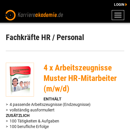
LOGIN
ZEUGNISSE
DOWNLOADS
Fachkräfte HR / Personal
ENGLISCHE DOWNLOADS
E-LEARNING
FAQ
4 x Arbeitszeugnisse
BERATUNG
Muster HR-Mitarbeiter
(m/w/d)
ENTHÄLT
> 4 passende Arbeitszeugnisse (Endzeugnisse)
> vollständig ausformuliert
ZUSÄTZLICH
> 100 Tätigkeiten & Aufgaben
> 100 berufliche Erfolge