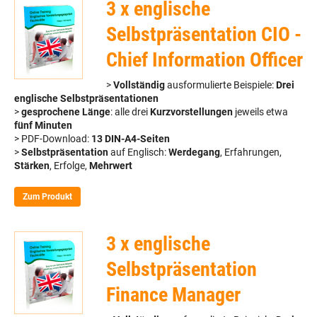
3 x englische
Selbstpräsentation CIO -
Chief Information Officer
>
Vollständig
ausformulierte Beispiele:
Drei
englische Selbstpräsentationen
>
gesprochene Länge
: alle drei
Kurzvorstellungen
jeweils etwa
fünf Minuten
> PDF-Download:
13 DIN-A4-Seiten
>
Selbstpräsentation
auf Englisch:
Werdegang
, Erfahrungen,
Stärken
, Erfolge,
Mehrwert
Zum Produkt
3 x englische
Selbstpräsentation
Finance Manager