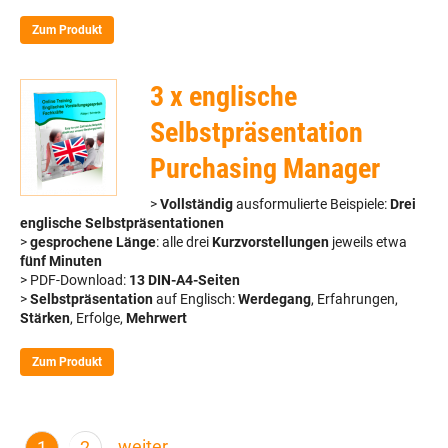
Zum Produkt
3 x englische
Selbstpräsentation
Purchasing Manager
>
Vollständig
ausformulierte Beispiele:
Drei
englische Selbstpräsentationen
>
gesprochene Länge
: alle drei
Kurzvorstellungen
jeweils etwa
fünf Minuten
> PDF-Download:
13 DIN-A4-Seiten
>
Selbstpräsentation
auf Englisch:
Werdegang
, Erfahrungen,
Stärken
, Erfolge,
Mehrwert
Zum Produkt
weiter