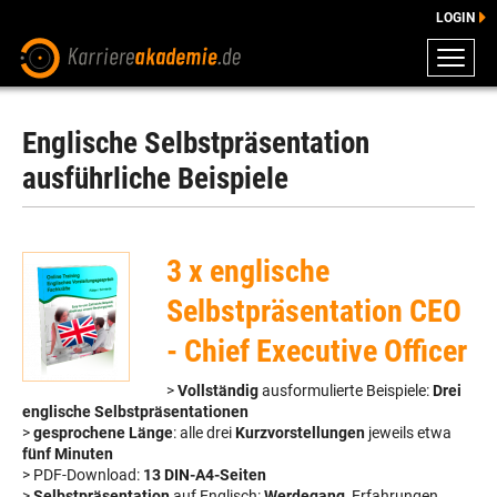
LOGIN
ZEUGNISSE
DOWNLOADS
Englische Selbstpräsentation
ENGLISCHE DOWNLOADS
ausführliche Beispiele
E-LEARNING
FAQ
3 x englische
BERATUNG
Selbstpräsentation CEO
- Chief Executive Officer
>
Vollständig
ausformulierte Beispiele:
Drei
englische Selbstpräsentationen
>
gesprochene Länge
: alle drei
Kurzvorstellungen
jeweils etwa
fünf Minuten
> PDF-Download:
13 DIN-A4-Seiten
>
Selbstpräsentation
auf Englisch:
Werdegang
, Erfahrungen,