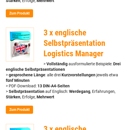
Stärken
, Erfolge,
Mehrwert
Zum Produkt
3 x englische
Selbstpräsentation
Logistics Manager
>
Vollständig
ausformulierte Beispiele:
Drei
englische Selbstpräsentationen
>
gesprochene Länge
: alle drei
Kurzvorstellungen
jeweils etwa
fünf Minuten
> PDF-Download:
13 DIN-A4-Seiten
>
Selbstpräsentation
auf Englisch:
Werdegang
, Erfahrungen,
Stärken
, Erfolge,
Mehrwert
Zum Produkt
3 x englische