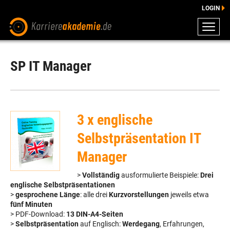
LOGIN
ZEUGNISSE
DOWNLOADS
SP IT Manager
ENGLISCHE DOWNLOADS
E-LEARNING
FAQ
3 x englische
BERATUNG
Selbstpräsentation IT
Manager
>
Vollständig
ausformulierte Beispiele:
Drei
englische Selbstpräsentationen
>
gesprochene Länge
: alle drei
Kurzvorstellungen
jeweils etwa
fünf Minuten
> PDF-Download:
13 DIN-A4-Seiten
>
Selbstpräsentation
auf Englisch:
Werdegang
, Erfahrungen,