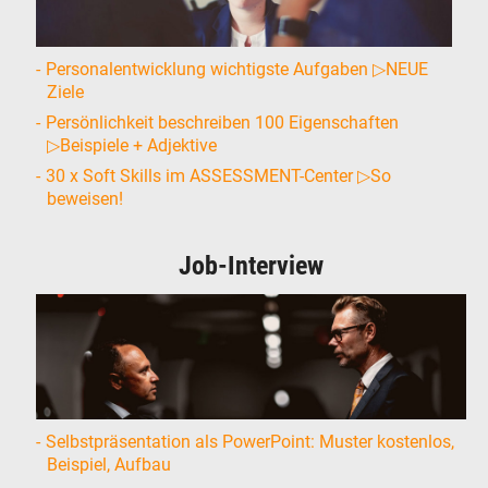
Personalentwicklung wichtigste Aufgaben ▷NEUE
Ziele
Persönlichkeit beschreiben 100 Eigenschaften
▷Beispiele + Adjektive
30 x Soft Skills im ASSESSMENT-Center ▷So
beweisen!
Job-Interview
Selbstpräsentation als PowerPoint: Muster kostenlos,
Beispiel, Aufbau