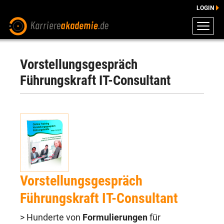
LOGIN
ZEUGNISSE
DOWNLOADS
Vorstellungsgespräch
ENGLISCHE DOWNLOADS
Führungskraft IT-Consultant
E-LEARNING
FAQ
BERATUNG
Vorstellungsgespräch
Führungskraft IT-Consultant
> Hunderte von
Formulierungen
für