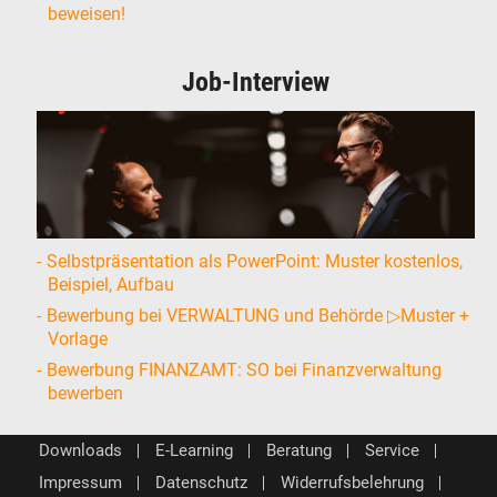
beweisen!
Job-Interview
Selbstpräsentation als PowerPoint: Muster kostenlos,
Beispiel, Aufbau
Bewerbung bei VERWALTUNG und Behörde ▷Muster +
Vorlage
Bewerbung FINANZAMT: SO bei Finanzverwaltung
bewerben
Downloads
E-Learning
Beratung
Service
Impressum
Datenschutz
Widerrufsbelehrung