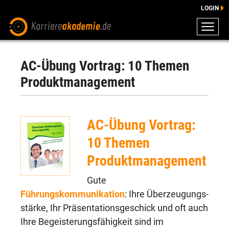
LOGIN
ZEUGNISSE
DOWNLOADS
AC-Übung Vortrag: 10 Themen
ENGLISCHE DOWNLOADS
Produktmanagement
E-LEARNING
FAQ
AC-Übung Vortrag:
BERATUNG
10 Themen
Produktmanagement
Gute
Führungskommunikation
: Ihre Überzeugungs­
stärke, Ihr Präsentationsgeschick und oft auch
Ihre Begeisterungsfähig­keit sind im