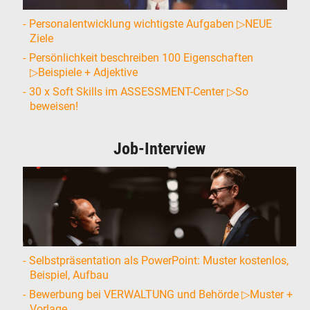
Personalentwicklung wichtigste Aufgaben ▷NEUE
Ziele
Persönlichkeit beschreiben 100 Eigenschaften
▷Beispiele + Adjektive
30 x Soft Skills im ASSESSMENT-Center ▷So
beweisen!
Job-Interview
Selbstpräsentation als PowerPoint: Muster kostenlos,
Beispiel, Aufbau
Bewerbung bei VERWALTUNG und Behörde ▷Muster +
Vorlage