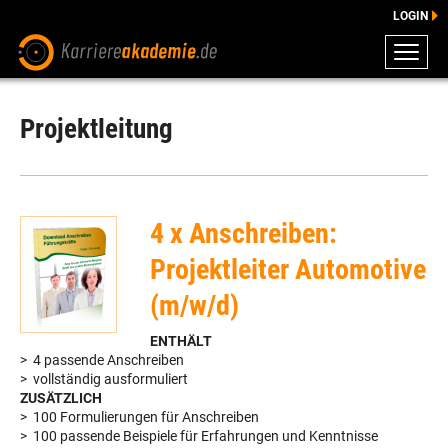
LOGIN
ZEUGNISSE
DOWNLOADS
Projektleitung
ENGLISCHE DOWNLOADS
E-LEARNING
FAQ
4 x Anschreiben:
BERATUNG
Projektleiter Automotive
(m/w/d)
ENTHÄLT
> 4 passende Anschreiben
> vollständig ausformuliert
ZUSÄTZLICH
> 100 Formulierungen für Anschreiben
> 100 passende Beispiele für Erfahrungen und Kenntnisse