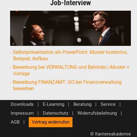
Job-Interview
Selbstpräsentation als PowerPoint: Muster kostenlos,
Beispiel, Aufbau
Bewerbung bei VERWALTUNG und Behörde ▷Muster +
Vorlage
Bewerbung FINANZAMT: SO bei Finanzverwaltung
bewerben
Downloads
E-Learning
Beratung
Service
Impressum
Datenschutz
Widerrufsbelehrung
AGB
Vertrag widerrufen
© Karriereakademie