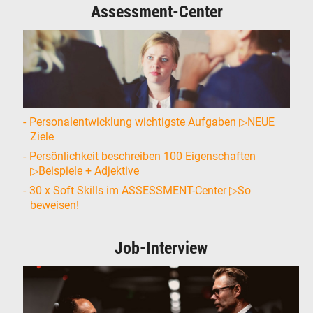
Assessment-Center
Personalentwicklung wichtigste Aufgaben ▷NEUE
Ziele
Persönlichkeit beschreiben 100 Eigenschaften
▷Beispiele + Adjektive
30 x Soft Skills im ASSESSMENT-Center ▷So
beweisen!
Job-Interview