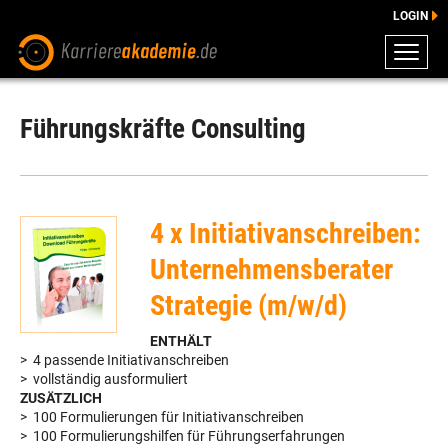
LOGIN
ZEUGNISSE
DOWNLOADS
Führungskräfte Consulting
ENGLISCHE DOWNLOADS
E-LEARNING
FAQ
4 x Initiativanschreiben:
BERATUNG
Unternehmensberater
Strategie (m/w/d)
ENTHÄLT
> 4 passende Initiativanschreiben
> vollständig ausformuliert
ZUSÄTZLICH
> 100 Formulierungen für Initiativanschreiben
> 100 Formulierungshilfen für Führungserfahrungen