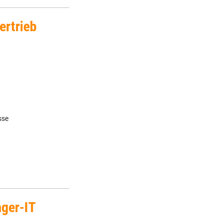
ertrieb
sse
ager-IT