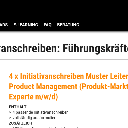
ADS
E-LEARNING
FAQ
BERATUNG
ivanschreiben: Führungskräft
4 x Initiativanschreiben Muster Leite
Product Management (Produkt-Markt
Experte m/w/d)
ENTHÄLT
> 4 passende Initiativanschreiben
> vollständig ausformuliert
ZUSÄTZLICH