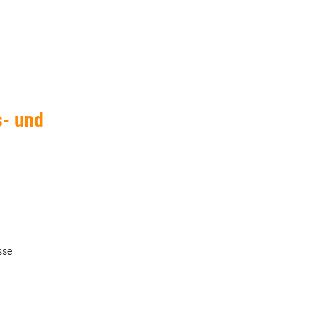
s- und
sse