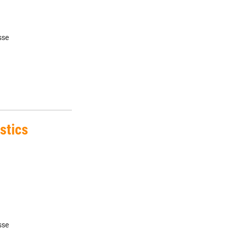
sse
stics
sse