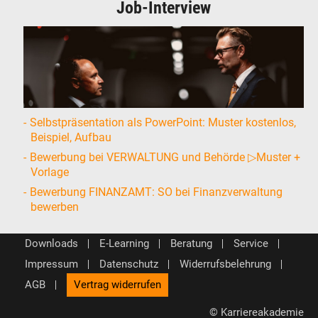
Job-Interview
Selbstpräsentation als PowerPoint: Muster kostenlos,
Beispiel, Aufbau
Bewerbung bei VERWALTUNG und Behörde ▷Muster +
Vorlage
Bewerbung FINANZAMT: SO bei Finanzverwaltung
bewerben
Downloads
E-Learning
Beratung
Service
Impressum
Datenschutz
Widerrufsbelehrung
AGB
Vertrag widerrufen
© Karriereakademie