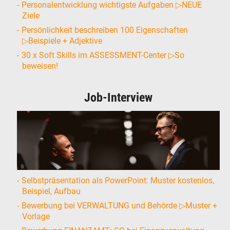
Personalentwicklung wichtigste Aufgaben ▷NEUE
Ziele
Persönlichkeit beschreiben 100 Eigenschaften
▷Beispiele + Adjektive
30 x Soft Skills im ASSESSMENT-Center ▷So
beweisen!
Job-Interview
Selbstpräsentation als PowerPoint: Muster kostenlos,
Beispiel, Aufbau
Bewerbung bei VERWALTUNG und Behörde ▷Muster +
Vorlage