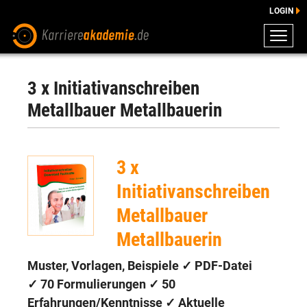
LOGIN
ZEUGNISSE
DOWNLOADS
3 x Initiativanschreiben
ENGLISCHE DOWNLOADS
Metallbauer Metallbauerin
E-LEARNING
FAQ
3 x
BERATUNG
Initiativanschreiben
Metallbauer
Metallbauerin
Muster, Vorlagen, Beispiele ✓ PDF-Datei
✓
70 Formulierungen
✓
50
Erfahrungen/Kenntnisse
✓ Aktuelle