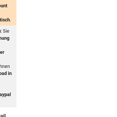
unt
tisch
.
)
: Sie
nung
er
Ihnen
oad in
aypal
ail.