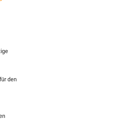
tige
für den
ten