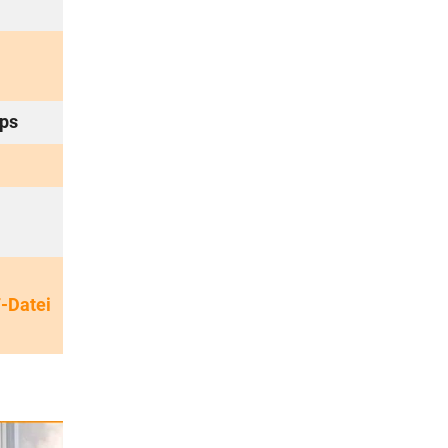
pps
F-Datei