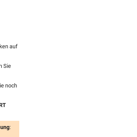
ken auf
n Sie
ie noch
RT
sung
: