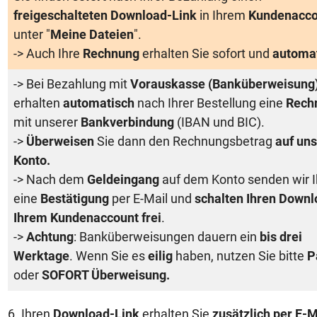
freigeschalteten Download-Link
in Ihrem
Kundenacco
unter "
Meine Dateien
".
-> Auch Ihre
Rechnung
erhalten Sie sofort und
automa
-> Bei Bezahlung mit
Vorauskasse (Banküberweisung
erhalten
automatisch
nach Ihrer Bestellung eine
Rech
mit unserer
Bankverbindung
(IBAN und BIC).
->
Überweisen
Sie dann den Rechnungsbetrag
auf uns
Konto.
-> Nach dem
Geldeingang
auf dem Konto senden wir 
eine
Bestätigung
per E-Mail und
schalten Ihren Downl
Ihrem Kundenaccount frei
.
->
Achtung
: Banküberweisungen dauern ein
bis drei
Werktage
. Wenn Sie es
eilig
haben, nutzen Sie bitte
P
oder
SOFORT Überweisung.
6. Ihren
Download-Link
erhalten Sie
zusätzlich per E-M