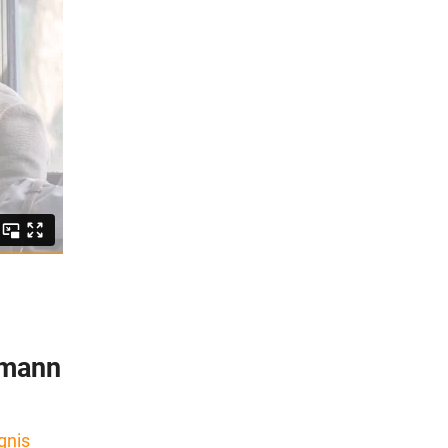
hmann
gnis