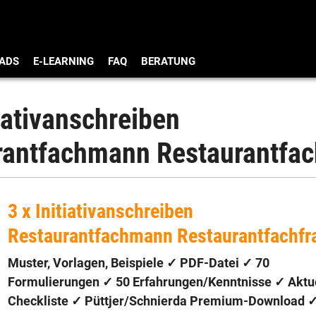
ADS
E-LEARNING
FAQ
BERATUNG
tiativanschreiben
rantfachmann Restaurantfac
3 x Initiativanschreiben
Restaurantfachmann Restaurantfachfr
Muster, Vorlagen, Beispiele ✓ PDF-Datei ✓
70
Formulierungen
✓
50 Erfahrungen/Kenntnisse
✓ Aktu
Checkliste ✓
Püttjer/Schnierda Premium-Download