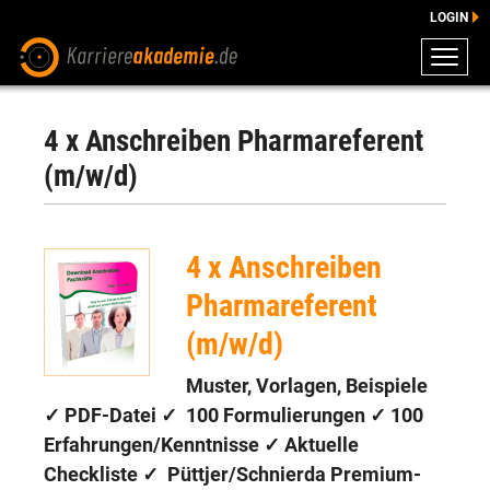
LOGIN
ZEUGNISSE
DOWNLOADS
4 x Anschreiben Pharmareferent
ENGLISCHE DOWNLOADS
(m/w/d)
E-LEARNING
FAQ
4 x Anschreiben
BERATUNG
Pharmareferent
(m/w/d)
Muster, Vorlagen, Beispiele
✓ PDF-Datei ✓
100 Formulierungen
✓
100
Erfahrungen/Kenntnisse
✓ Aktuelle
Checkliste ✓
Püttjer/Schnierda Premium-