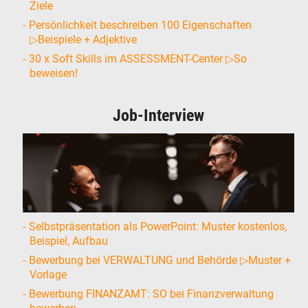
Ziele
Persönlichkeit beschreiben 100 Eigenschaften
▷Beispiele + Adjektive
30 x Soft Skills im ASSESSMENT-Center ▷So
beweisen!
Job-Interview
Selbstpräsentation als PowerPoint: Muster kostenlos,
Beispiel, Aufbau
Bewerbung bei VERWALTUNG und Behörde ▷Muster +
Vorlage
Bewerbung FINANZAMT: SO bei Finanzverwaltung