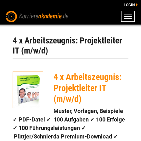
LOGIN
ZEUGNISSE
DOWNLOADS
4 x Arbeitszeugnis: Projektleiter
ENGLISCHE DOWNLOADS
IT (m/w/d)
E-LEARNING
FAQ
4 x Arbeitszeugnis:
BERATUNG
Projektleiter IT
(m/w/d)
Muster, Vorlagen, Beispiele
✓ PDF-Datei ✓
100 Aufgaben
✓
100 Erfolge
✓
100 Führungsleistungen
✓
Püttjer/Schnierda Premium-Download
✓