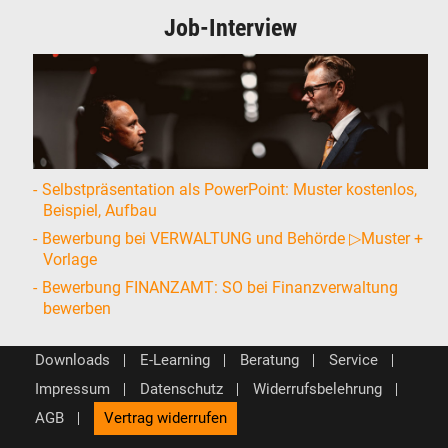
Job-Interview
Selbstpräsentation als PowerPoint: Muster kostenlos,
Beispiel, Aufbau
Bewerbung bei VERWALTUNG und Behörde ▷Muster +
Vorlage
Bewerbung FINANZAMT: SO bei Finanzverwaltung
bewerben
Downloads
E-Learning
Beratung
Service
Impressum
Datenschutz
Widerrufsbelehrung
AGB
Vertrag widerrufen