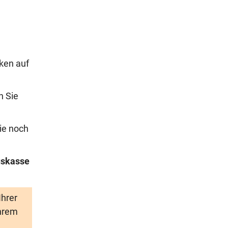
ken auf
n Sie
ie noch
skasse
Ihrer
Ihrem