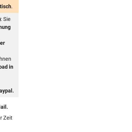
tisch
.
)
: Sie
nung
er
Ihnen
oad in
aypal
.
ail.
er Zeit