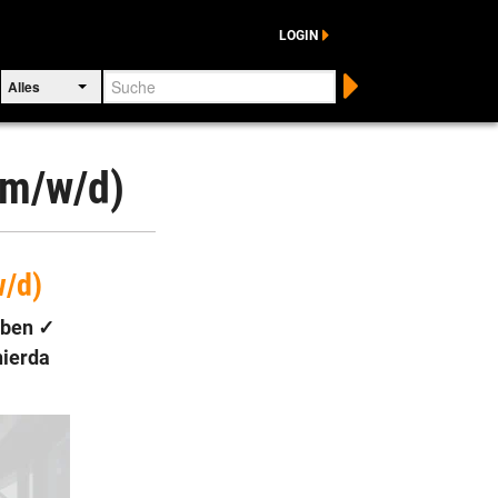
LOGIN
Suche
Alles
(m/w/d)
w/d)
aben
✓
nierda