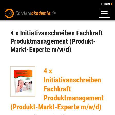
LOGIN
ZEUGNISSE
DOWNLOADS
4 x Initiativanschreiben Fachkraft
ENGLISCHE DOWNLOADS
Produktmanagement (Produkt-
E-LEARNING
Markt-Experte m/w/d)
FAQ
BERATUNG
4 x
Initiativanschreiben
Fachkraft
Produktmanagement
(Produkt-Markt-Experte m/w/d)