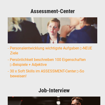
Assessment-Center
Personalentwicklung wichtigste Aufgaben ▷NEUE
Ziele
Persönlichkeit beschreiben 100 Eigenschaften
▷Beispiele + Adjektive
30 x Soft Skills im ASSESSMENT-Center ▷So
beweisen!
Job-Interview