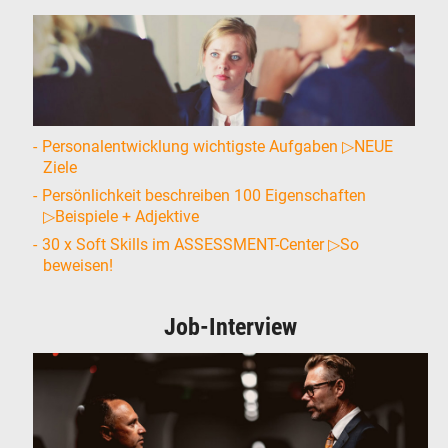
Personalentwicklung wichtigste Aufgaben ▷NEUE
Ziele
Persönlichkeit beschreiben 100 Eigenschaften
▷Beispiele + Adjektive
30 x Soft Skills im ASSESSMENT-Center ▷So
beweisen!
Job-Interview