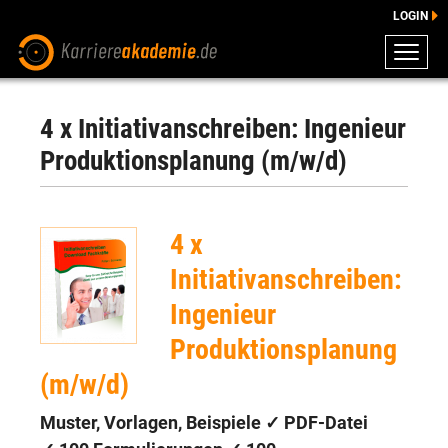
LOGIN
ZEUGNISSE
DOWNLOADS
4 x Initiativanschreiben: Ingenieur
ENGLISCHE DOWNLOADS
Produktionsplanung (m/w/d)
E-LEARNING
FAQ
4 x
BERATUNG
Initiativanschreiben:
Ingenieur
Produktionsplanung
(m/w/d)
Muster, Vorlagen, Beispiele ✓ PDF-Datei