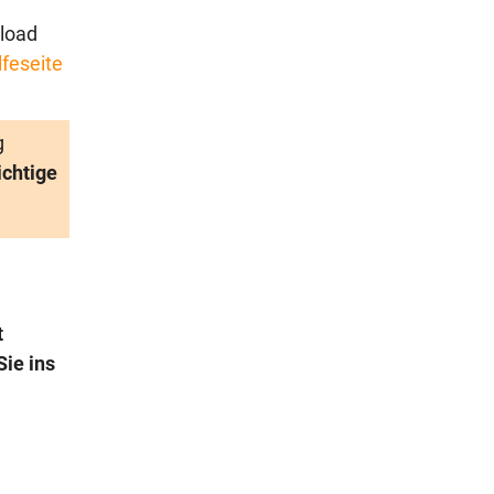
load
lfeseite
g
ichtige
t
ie ins