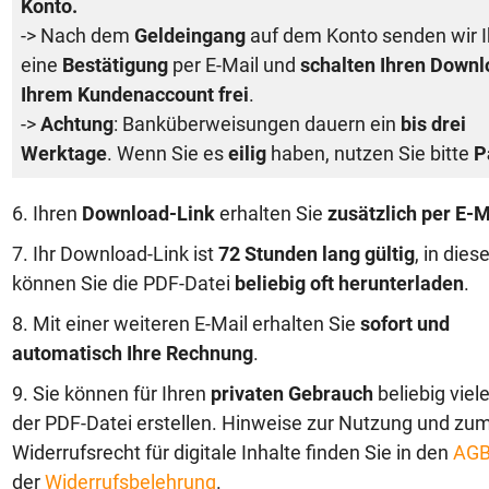
Konto.
-> Nach dem
Geldeingang
auf dem Konto senden wir 
eine
Bestätigung
per E-Mail und
schalten Ihren Downl
Ihrem Kundenaccount frei
.
->
Achtung
: Banküberweisungen dauern ein
bis drei
Werktage
. Wenn Sie es
eilig
haben, nutzen Sie bitte
P
6. Ihren
Download-Link
erhalten Sie
zusätzlich per E-M
7. Ihr Download-Link ist
72 Stunden lang gültig
, in dies
können Sie die PDF-Datei
beliebig oft herunterladen
.
8. Mit einer weiteren E-Mail erhalten Sie
sofort und
automatisch Ihre Rechnung
.
9. Sie können für Ihren
privaten Gebrauch
beliebig viel
der PDF-Datei erstellen. Hinweise zur Nutzung und zu
Widerrufsrecht für digitale Inhalte finden Sie in den
AG
der
Widerrufsbelehrung
.