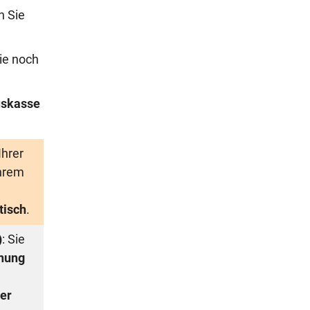
n Sie
ie noch
skasse
Ihrer
Ihrem
tisch
.
)
: Sie
nung
er