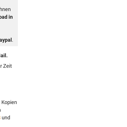
Ihnen
oad in
aypal
.
ail.
er Zeit
e Kopien
m
B
und