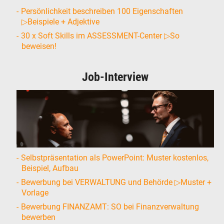
Persönlichkeit beschreiben 100 Eigenschaften
▷Beispiele + Adjektive
30 x Soft Skills im ASSESSMENT-Center ▷So
beweisen!
Job-Interview
Selbstpräsentation als PowerPoint: Muster kostenlos,
Beispiel, Aufbau
Bewerbung bei VERWALTUNG und Behörde ▷Muster +
Vorlage
Bewerbung FINANZAMT: SO bei Finanzverwaltung
bewerben