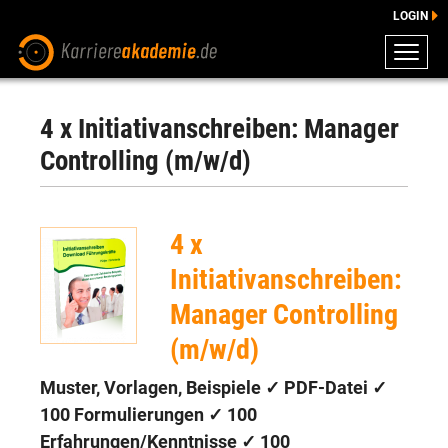
LOGIN
ZEUGNISSE
DOWNLOADS
4 x Initiativanschreiben: Manager
ENGLISCHE DOWNLOADS
Controlling (m/w/d)
E-LEARNING
FAQ
4 x
BERATUNG
Initiativanschreiben:
Manager Controlling
(m/w/d)
Muster, Vorlagen, Beispiele ✓ PDF-Datei ✓
100 Formulierungen
✓
100
Erfahrungen/Kenntnisse
✓ 100