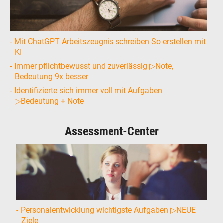
Mit ChatGPT Arbeitszeugnis schreiben So erstellen mit
KI
Immer pflichtbewusst und zuverlässig ▷Note,
Bedeutung 9x besser
Identifizierte sich immer voll mit Aufgaben
▷Bedeutung + Note
Assessment-Center
Personalentwicklung wichtigste Aufgaben ▷NEUE
Ziele