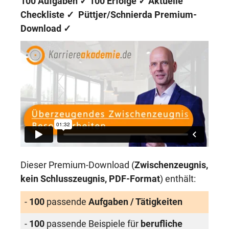
100 Aufgaben
✓
100 Erfolge
✓ Aktuelle
Checkliste ✓
Püttjer/Schnierda Premium-
Download
✓
Dieser Premium-Download (
Zwischenzeugnis
,
kein
Schlusszeugnis
, PDF-Format
) enthält:
-
100
passende
Aufgaben / Tätigkeiten
-
100
passende Beispiele für
berufliche