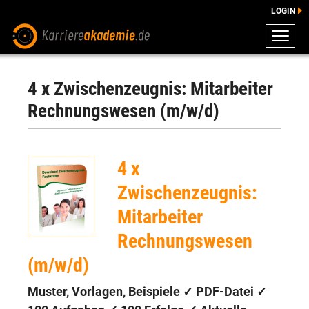
LOGIN
ZEUGNISSE
DOWNLOADS
4 x Zwischenzeugnis: Mitarbeiter
ENGLISCHE DOWNLOADS
Rechnungswesen (m/w/d)
E-LEARNING
FAQ
4 x
BERATUNG
Zwischenzeugnis:
Mitarbeiter
Rechnungswesen
(m/w/d)
Muster, Vorlagen, Beispiele ✓ PDF-Datei ✓