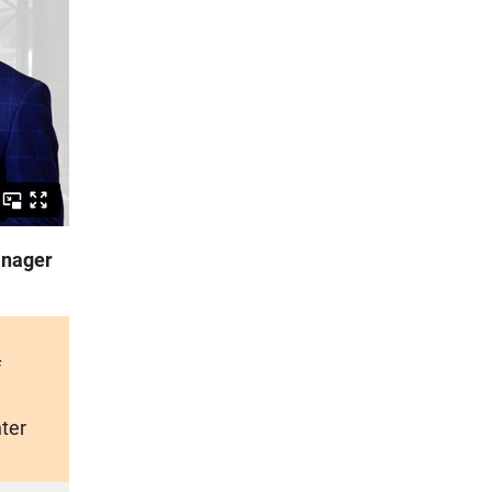
anager
f
ter