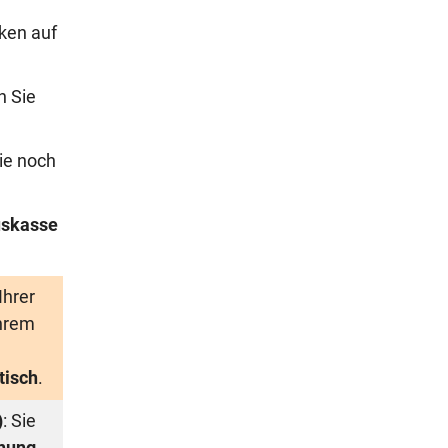
ken auf
n Sie
ie noch
skasse
Ihrer
Ihrem
tisch
.
)
: Sie