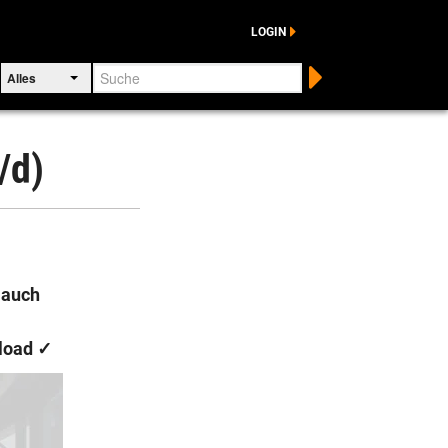
LOGIN
Suche
Alles
/d)
 auch
load
✓