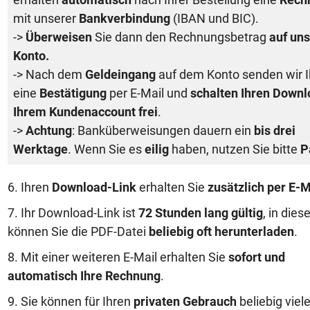
erhalten
automatisch
nach Ihrer Bestellung eine
Rech
mit unserer
Bankverbindung
(IBAN und BIC).
->
Überweisen
Sie dann den Rechnungsbetrag
auf uns
Konto.
-> Nach dem
Geldeingang
auf dem Konto senden wir 
eine
Bestätigung
per E-Mail und
schalten Ihren Downl
Ihrem Kundenaccount frei
.
->
Achtung
: Banküberweisungen dauern ein
bis drei
Werktage
. Wenn Sie es
eilig
haben, nutzen Sie bitte
P
6. Ihren
Download-Link
erhalten Sie
zusätzlich per E-M
7. Ihr Download-Link ist
72 Stunden lang gültig
, in dies
können Sie die PDF-Datei
beliebig oft herunterladen
.
8. Mit einer weiteren E-Mail erhalten Sie
sofort und
automatisch Ihre Rechnung
.
9. Sie können für Ihren
privaten Gebrauch
beliebig viel