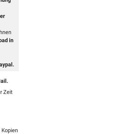
nung
er
Ihnen
oad in
aypal.
ail.
er Zeit
e Kopien