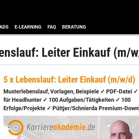
ADS
E-LEARNING
FAQ
BERATUNG
enslauf: Leiter Einkauf (m/w
5 x Lebenslauf: Leiter Einkauf (m/w/d)
Musterlebenslauf, Vorlagen, Beispiele ✓ PDF-Datei ✓
für Headhunter
✓
100 Aufgaben/Tätigkeiten
✓ 100
Erfolge/Projekte ✓
Püttjer/Schnierda Premium-Down