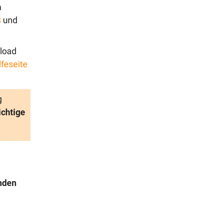
m
B
und
load
lfeseite
g
ichtige
nden