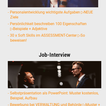
Personalentwicklung wichtigste Aufgaben ▷NEUE
Ziele
Persönlichkeit beschreiben 100 Eigenschaften
▷Beispiele + Adjektive
30 x Soft Skills im ASSESSMENT-Center ▷So
beweisen!
Job-Interview
Selbstpräsentation als PowerPoint: Muster kostenlos,
Beispiel, Aufbau
Bewerbung bei VERWALTUNG und Behörde ▷Muster +