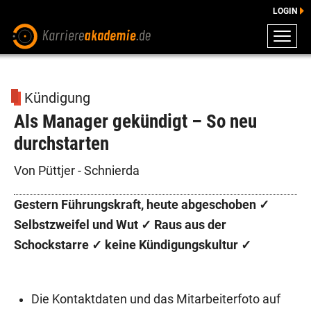
LOGIN
ZEUGNISSE
DOWNLOADS
Kündigung
ENGLISCHE DOWNLOADS
Als Manager gekündigt – So neu
E-LEARNING
durchstarten
FAQ
BERATUNG
Von Püttjer - Schnierda
Gestern Führungskraft, heute abgeschoben ✓
Selbstzweifel und Wut ✓ Raus aus der
Schockstarre ✓ keine Kündigungskultur ✓
Die Kontaktdaten und das Mitarbeiterfoto auf