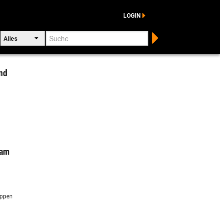
LOGIN
Suche
Alles
nd
sam
uppen