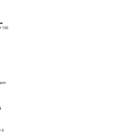
➡️
✚ 100
kann
6
✚ 6