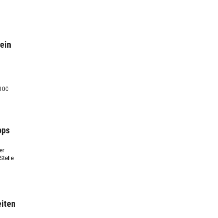
ein
 100
pps
er
Stelle
eiten