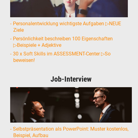
Personalentwicklung wichtigste Aufgaben ▷NEUE
Ziele
Persönlichkeit beschreiben 100 Eigenschaften
▷Beispiele + Adjektive
30 x Soft Skills im ASSESSMENT-Center ▷So
beweisen!
Job-Interview
Selbstpräsentation als PowerPoint: Muster kostenlos,
Beispiel, Aufbau