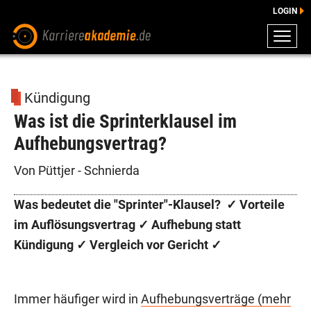
LOGIN
ZEUGNISSE
DOWNLOADS
Kündigung
ENGLISCHE DOWNLOADS
Was ist die Sprinterklausel im
E-LEARNING
Aufhebungsvertrag?
FAQ
BERATUNG
Von Püttjer - Schnierda
Was bedeutet die "Sprinter"-Klausel? ✓ Vorteile
im Auflösungsvertrag ✓ Aufhebung statt
Kündigung ✓ Vergleich vor Gericht ✓
Immer häufiger wird in
Aufhebungsverträge (mehr