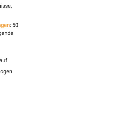
isse,
ngen
: 50
ugende
auf
ogen