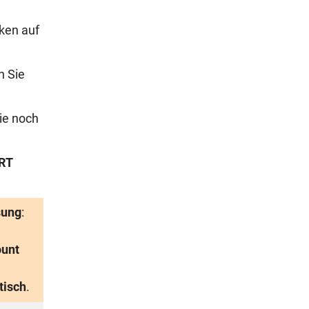
ken auf
n Sie
ie noch
RT
sung
:
unt
tisch
.