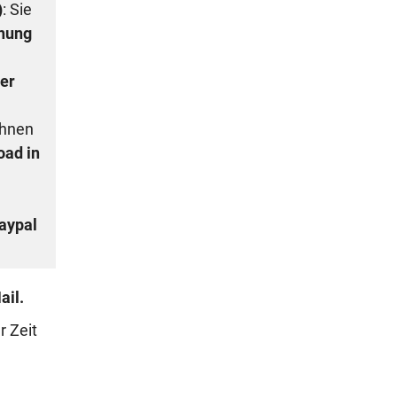
)
: Sie
nung
er
Ihnen
oad in
aypal
ail.
er Zeit