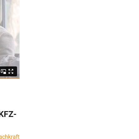
KFZ-
achkraft