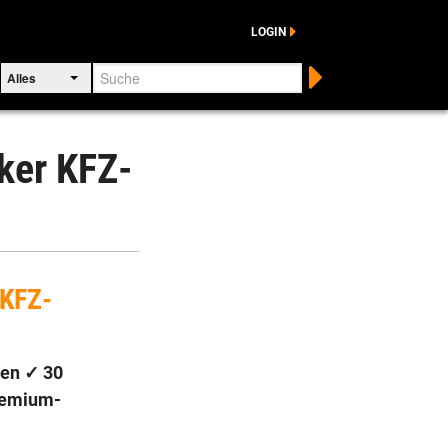
LOGIN
Suche
Alles
ker KFZ-
 KFZ-
ben
✓
30
remium-