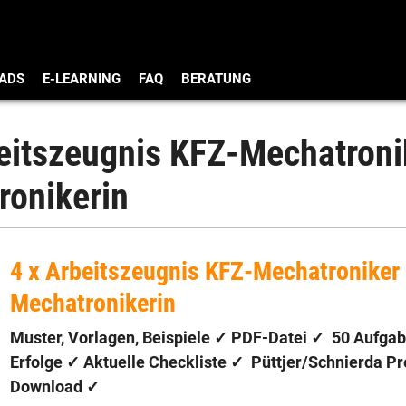
ADS
E-LEARNING
FAQ
BERATUNG
beitszeugnis KFZ-Mechatroni
ronikerin
4 x Arbeitszeugnis KFZ-Mechatroniker
Mechatronikerin
Muster, Vorlagen, Beispiele ✓ PDF-Datei ✓
50 Aufga
Erfolge
✓ Aktuelle Checkliste ✓
Püttjer/Schnierda P
Download
✓