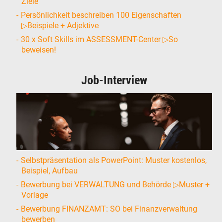
Ziele
Persönlichkeit beschreiben 100 Eigenschaften
▷Beispiele + Adjektive
30 x Soft Skills im ASSESSMENT-Center ▷So
beweisen!
Job-Interview
Selbstpräsentation als PowerPoint: Muster kostenlos,
Beispiel, Aufbau
Bewerbung bei VERWALTUNG und Behörde ▷Muster +
Vorlage
Bewerbung FINANZAMT: SO bei Finanzverwaltung
bewerben