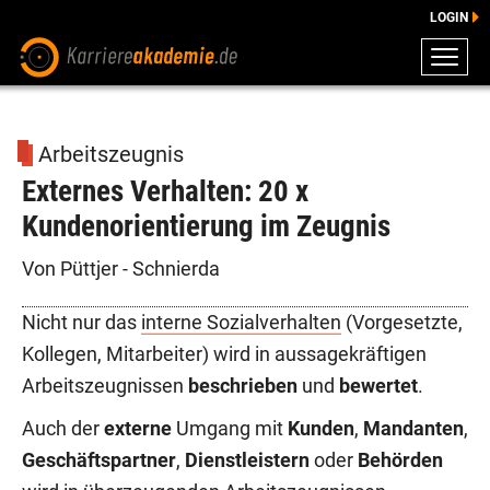
LOGIN
ZEUGNISSE
DOWNLOADS
Arbeitszeugnis
ENGLISCHE DOWNLOADS
Externes Verhalten: 20 x
E-LEARNING
Kundenorientierung im Zeugnis
FAQ
BERATUNG
Von Püttjer - Schnierda
Nicht nur das
interne Sozialverhalten
(Vorgesetzte,
Kollegen, Mitarbeiter) wird in aussagekräftigen
Arbeitszeugnissen
beschrieben
und
bewertet
.
Auch der
externe
Umgang mit
Kunden
,
Mandanten
,
Geschäftspartner
,
Dienstleistern
oder
Behörden