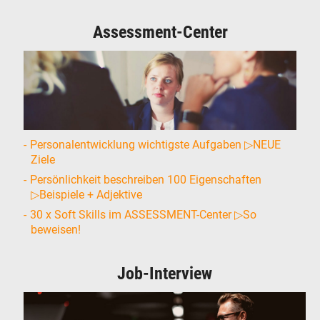
Assessment-Center
Personalentwicklung wichtigste Aufgaben ▷NEUE
Ziele
Persönlichkeit beschreiben 100 Eigenschaften
▷Beispiele + Adjektive
30 x Soft Skills im ASSESSMENT-Center ▷So
beweisen!
Job-Interview