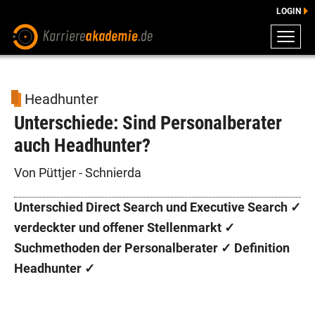
LOGIN
ZEUGNISSE
DOWNLOADS
Headhunter
ENGLISCHE DOWNLOADS
Unterschiede: Sind Personalberater
E-LEARNING
auch Headhunter?
FAQ
BERATUNG
Von Püttjer - Schnierda
Unterschied Direct Search und Executive Search ✓
verdeckter und offener Stellenmarkt ✓
Suchmethoden der Personalberater ✓ Definition
Headhunter ✓