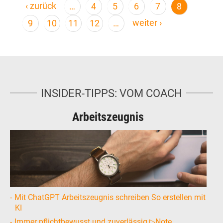
‹ zurück
…
4
5
6
7
8
weiter ›
9
10
11
12
…
INSIDER-TIPPS: VOM COACH
Arbeitszeugnis
Mit ChatGPT Arbeitszeugnis schreiben So erstellen mit
KI
Immer pflichtbewusst und zuverlässig ▷Note,