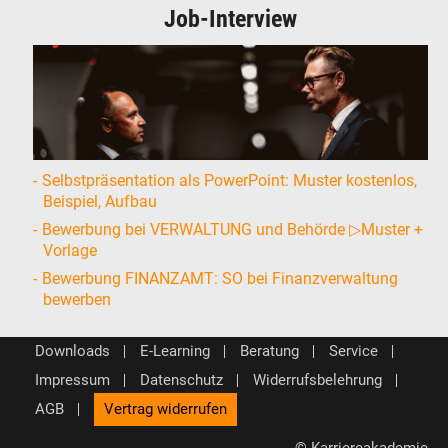
Job-Interview
Selbstpräsentation als PowerPoint: Muster kostenlos,
Beispiel, Aufbau
Bewerbung bei VERWALTUNG und Behörde ▷Muster +
Vorlage
Bewerbung FINANZAMT: SO bei Finanzverwaltung
bewerben
Downloads
E-Learning
Beratung
Service
Impressum
Datenschutz
Widerrufsbelehrung
AGB
Vertrag widerrufen
© Karriereakademie