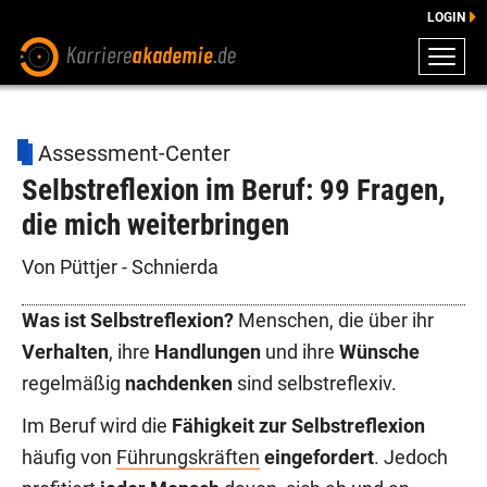
LOGIN
ZEUGNISSE
DOWNLOADS
Assessment-Center
ENGLISCHE DOWNLOADS
Selbstreflexion im Beruf: 99 Fragen,
E-LEARNING
die mich weiterbringen
FAQ
BERATUNG
Von Püttjer - Schnierda
Was ist Selbstreflexion?
Menschen, die über ihr
Verhalten
, ihre
Handlungen
und ihre
Wünsche
regelmäßig
nachdenken
sind selbstreflexiv.
Im Beruf wird die
Fähigkeit zur Selbstreflexion
häufig von
Führungskräften
eingefordert
. Jedoch