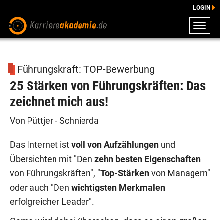
LOGIN
ZEUGNISSE
DOWNLOADS
Führungskraft: TOP-Bewerbung
ENGLISCHE DOWNLOADS
25 Stärken von Führungskräften: Das
E-LEARNING
zeichnet mich aus!
FAQ
BERATUNG
Von Püttjer - Schnierda
Das Internet ist
voll von Aufzählungen
und
Übersichten mit "Den
zehn besten Eigenschaften
von Führungskräften", "
Top-Stärken
von Managern"
oder auch "Den
wichtigsten Merkmalen
erfolgreicher Leader".