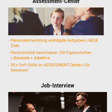
Assessment-Center
Personalentwicklung wichtigste Aufgaben ▷NEUE
Ziele
Persönlichkeit beschreiben 100 Eigenschaften
▷Beispiele + Adjektive
30 x Soft Skills im ASSESSMENT-Center ▷So
beweisen!
Job-Interview