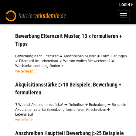
LOGIN
ZEUGNISSE
Bewerbung Elternzeit Muster, 13 x formulieren +
DOWNLOADS
Tipps
ENGLISCHE DOWNLOADS
E-LEARNING
Bewerbung nach Elternzeit ➠ Anschreiben Muster ✚ Formulierungen
✔ Elternzeit im Lebenslauf ✔ Warum wollen Sie wechseln? ➠
FAQ
Wechselwunsch begründen ✔
weiterlesen...
BERATUNG
Akquisitionsstärke ▷10 Beispiele, Bewerbung +
formulieren
❓ Was ist Akquisitionsstärke? ➡️ Definition ➕ Bedeutung ➡️ Beispiele
Akquisitionsstärke Bewerbung formulieren, Anschreiben ➕
Lebenslauf
weiterlesen...
Anschreiben Hauptteil Bewerbung ▷25 Beispiele