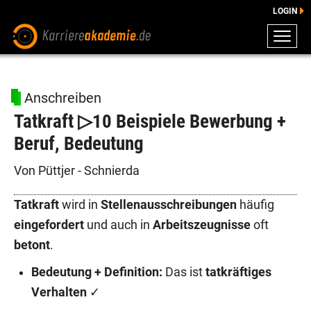
LOGIN
ZEUGNISSE
DOWNLOADS
Anschreiben
ENGLISCHE DOWNLOADS
Tatkraft ▷10 Beispiele Bewerbung +
E-LEARNING
Beruf, Bedeutung
FAQ
BERATUNG
Von Püttjer - Schnierda
Tatkraft
wird in
Stellenausschreibungen
häufig
eingefordert
und auch in
Arbeitszeugnisse
oft
betont
.
Bedeutung + Definition:
Das ist
tatkräftiges
Verhalten
✓