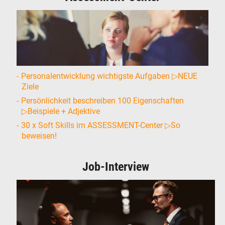
Personalentwicklung wichtigste Aufgaben ▷NEUE
Ziele
Persönlichkeit beschreiben 100 Eigenschaften
▷Beispiele + Adjektive
30 x Soft Skills im ASSESSMENT-Center ▷So
beweisen!
Job-Interview