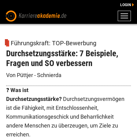
LOGIN
ZEUGNISSE
DOWNLOADS
Führungskraft: TOP-Bewerbung
ENGLISCHE DOWNLOADS
Durchsetzungsstärke: 7 Beispiele,
E-LEARNING
Fragen und SO verbessern
FAQ
BERATUNG
Von Püttjer - Schnierda
❓
Was ist
Durchsetzungsstärke?
Durchsetzungsvermögen
ist die Fähigkeit, mit Entschlossenheit,
Kommunikationsgeschick und Beharrlichkeit
andere Menschen zu überzeugen, um Ziele zu
erreichen.