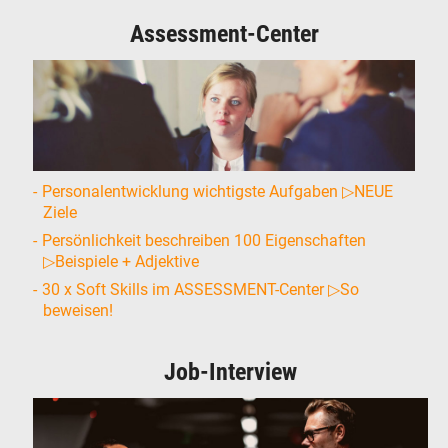
Assessment-Center
Personalentwicklung wichtigste Aufgaben ▷NEUE
Ziele
Persönlichkeit beschreiben 100 Eigenschaften
▷Beispiele + Adjektive
30 x Soft Skills im ASSESSMENT-Center ▷So
beweisen!
Job-Interview