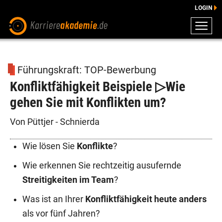
LOGIN
ZEUGNISSE
DOWNLOADS
Führungskraft: TOP-Bewerbung
ENGLISCHE DOWNLOADS
Konfliktfähigkeit Beispiele ▷Wie
E-LEARNING
gehen Sie mit Konflikten um?
FAQ
BERATUNG
Von Püttjer - Schnierda
Wie lösen Sie
Konflikte
?
Wie erkennen Sie rechtzeitig ausufernde
Streitigkeiten im Team
?
Was ist an Ihrer
Konfliktfähigkeit heute anders
als vor fünf Jahren?