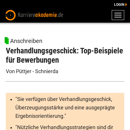
LOGIN
ZEUGNISSE
DOWNLOADS
Anschreiben
ENGLISCHE DOWNLOADS
Verhandlungsgeschick: Top-Beispiele
E-LEARNING
für Bewerbungen
FAQ
BERATUNG
Von Püttjer - Schnierda
"Sie verfügen über Verhandlungsgeschick,
Überzeugungsstärke und eine ausgeprägte
Ergebnisorientierung."
"Nützliche Verhandlungsstrategien sind dir