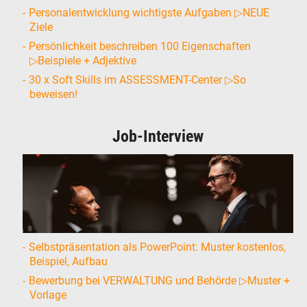
Personalentwicklung wichtigste Aufgaben ▷NEUE
Ziele
Persönlichkeit beschreiben 100 Eigenschaften
▷Beispiele + Adjektive
30 x Soft Skills im ASSESSMENT-Center ▷So
beweisen!
Job-Interview
Selbstpräsentation als PowerPoint: Muster kostenlos,
Beispiel, Aufbau
Bewerbung bei VERWALTUNG und Behörde ▷Muster +
Vorlage