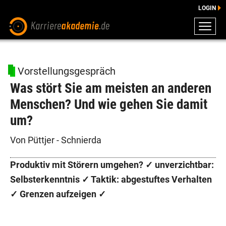
LOGIN
ZEUGNISSE
DOWNLOADS
Vorstellungsgespräch
ENGLISCHE DOWNLOADS
Was stört Sie am meisten an anderen
E-LEARNING
Menschen? Und wie gehen Sie damit
FAQ
um?
BERATUNG
Von Püttjer - Schnierda
Produktiv mit Störern umgehen? ✓ unverzichtbar:
Selbsterkenntnis ✓ Taktik: abgestuftes Verhalten
✓ Grenzen aufzeigen ✓