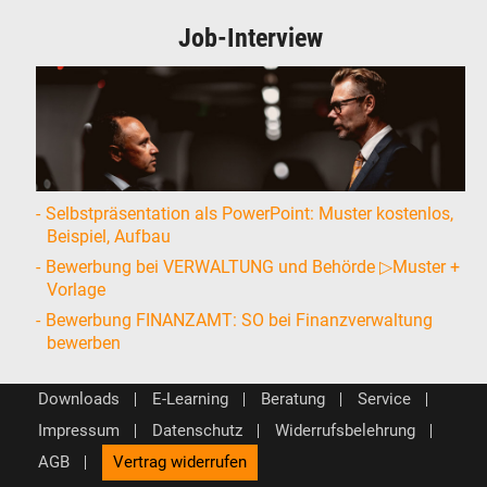
Job-Interview
Selbstpräsentation als PowerPoint: Muster kostenlos,
Beispiel, Aufbau
Bewerbung bei VERWALTUNG und Behörde ▷Muster +
Vorlage
Bewerbung FINANZAMT: SO bei Finanzverwaltung
bewerben
Downloads
E-Learning
Beratung
Service
Impressum
Datenschutz
Widerrufsbelehrung
AGB
Vertrag widerrufen