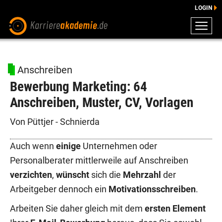
LOGIN
ZEUGNISSE
DOWNLOADS
Anschreiben
ENGLISCHE DOWNLOADS
Bewerbung Marketing: 64
E-LEARNING
Anschreiben, Muster, CV, Vorlagen
FAQ
BERATUNG
Von Püttjer - Schnierda
Auch wenn
einige
Unternehmen oder
Personalberater mittlerweile auf Anschreiben
verzichten
,
wünscht
sich die
Mehrzahl
der
Arbeitgeber dennoch ein
Motivationsschreiben
.
Arbeiten Sie daher gleich mit dem
ersten Element