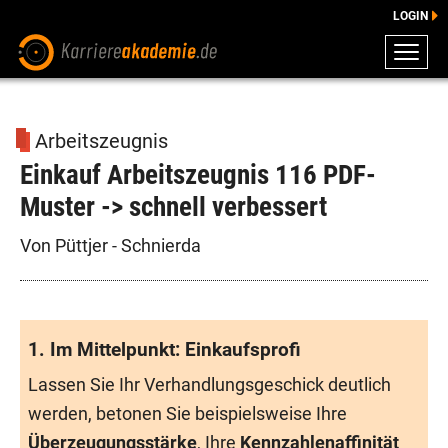
LOGIN
ZEUGNISSE
DOWNLOADS
Arbeitszeugnis
ENGLISCHE DOWNLOADS
Einkauf Arbeitszeugnis 116 PDF-
E-LEARNING
Muster -> schnell verbessert
FAQ
BERATUNG
Von Püttjer - Schnierda
1. Im Mittelpunkt: Einkaufsprofi
Lassen Sie Ihr Verhandlungsgeschick deutlich
werden, betonen Sie beispielsweise Ihre
Überzeugungsstärke
, Ihre
Kennzahlenaffinität