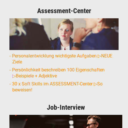
Assessment-Center
Personalentwicklung wichtigste Aufgaben ▷NEUE
Ziele
Persönlichkeit beschreiben 100 Eigenschaften
▷Beispiele + Adjektive
30 x Soft Skills im ASSESSMENT-Center ▷So
beweisen!
Job-Interview