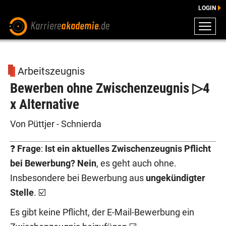
LOGIN
ZEUGNISSE
DOWNLOADS
Arbeitszeugnis
ENGLISCHE DOWNLOADS
Bewerben ohne Zwischenzeugnis ▷4
E-LEARNING
x Alternative
FAQ
BERATUNG
Von Püttjer - Schnierda
❓
Frage
:
Ist ein aktuelles Zwischenzeugnis Pflicht
bei Bewerbung?
Nein
, es geht auch ohne.
Insbesondere bei Bewerbung aus
ungekündigter
Stelle
. ☑️
Es gibt keine Pflicht, der E-Mail-Bewerbung ein