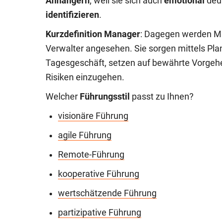
Anhängern
, weil sie sich auch
emotional
deu
identifizieren
.
Kurzdefinition Manager
: Dagegen werden Ma
Verwalter angesehen. Sie sorgen mittels Plan
Tagesgeschäft, setzen auf bewährte Vorgehe
Risiken einzugehen.
Welcher
Führungsstil
passt zu Ihnen?
visionäre Führung
agile Führung
Remote-Führung
kooperative Führung
wertschätzende Führung
partizipative Führung