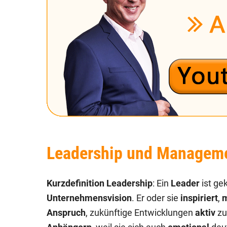
Leadership und Managemen
Kurzdefinition Leadership
: Ein
Leader
ist ge
Unternehmensvision
. Er oder sie
inspiriert
,
m
Anspruch
, zukünftige Entwicklungen
aktiv
zu