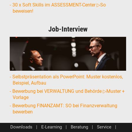
30 x Soft Skills im ASSESSMENT-Center ▷So
beweisen!
Job-Interview
Selbstpräsentation als PowerPoint: Muster kostenlos,
Beispiel, Aufbau
Bewerbung bei VERWALTUNG und Behörde ▷Muster +
Vorlage
Bewerbung FINANZAMT: SO bei Finanzverwaltung
bewerben
Downloads
E-Learning
Beratung
Service