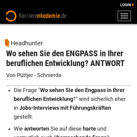
LOGIN
ZEUGNISSE
DOWNLOADS
Headhunter
ENGLISCHE DOWNLOADS
Wo sehen Sie den ENGPASS in Ihrer
E-LEARNING
beruflichen Entwicklung? ANTWORT
FAQ
BERATUNG
Von Püttjer - Schnierda
Die Frage "
Wo sehen Sie den Engpass in Ihrer
beruflichen Entwicklung
?" wird sicherlich eher
in
Jobs-Interviews mit Führungskräften
gestellt.
Wie
antworten
Sie auf diese
harte
und