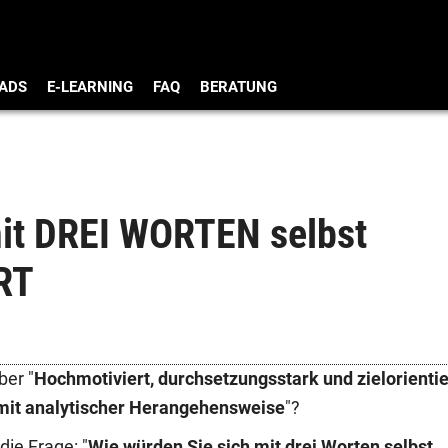
ADS
E-LEARNING
FAQ
BERATUNG
mit DREI WORTEN selbst
RT
ber "
Hochmotiviert, durchsetzungsstark und zielorientie
mit analytischer Herangehensweise
"?
die Frage: "
Wie würden Sie sich mit drei Worten selbst