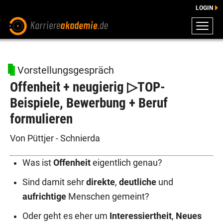
LOGIN
ZEUGNISSE
DOWNLOADS
Vorstellungsgespräch
ENGLISCHE DOWNLOADS
Offenheit + neugierig ▷TOP-
E-LEARNING
Beispiele, Bewerbung + Beruf
FAQ
formulieren
BERATUNG
Von Püttjer - Schnierda
Was ist
Offenheit
eigentlich genau?
Sind damit sehr
direkte
,
deutliche
und
aufrichtige
Menschen gemeint?
Oder geht es eher um
Interessiertheit
,
Neues