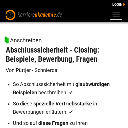
LOGIN
ZEUGNISSE
DOWNLOADS
Anschreiben
ENGLISCHE DOWNLOADS
Abschlusssicherheit - Closing:
E-LEARNING
Beispiele, Bewerbung, Fragen
FAQ
BERATUNG
Von Püttjer - Schnierda
So Abschlusssicherheit mit
glaubwürdigen
Beispielen
beschreiben. ✔
So diese
spezielle Vertriebsstärke
in
Bewerbungen erläutern. ✔
Und so auf
diese Fragen
zu Ihren