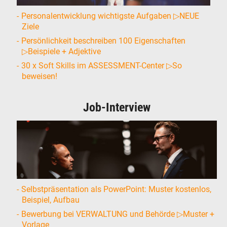
Personalentwicklung wichtigste Aufgaben ▷NEUE
Ziele
Persönlichkeit beschreiben 100 Eigenschaften
▷Beispiele + Adjektive
30 x Soft Skills im ASSESSMENT-Center ▷So
beweisen!
Job-Interview
Selbstpräsentation als PowerPoint: Muster kostenlos,
Beispiel, Aufbau
Bewerbung bei VERWALTUNG und Behörde ▷Muster +
Vorlage